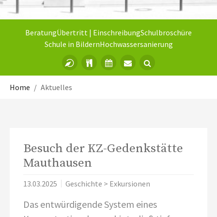
Beratung
Übertritt | Einschreibung
Schulbroschüre
Schule in Bildern
Hochwassersanierung
Sie sind hier:
Home
Aktuelles
Besuch der KZ-Gedenkstätte
Mauthausen
13.03.2025
Geschichte > Exkursionen
Das entwürdigende System eines