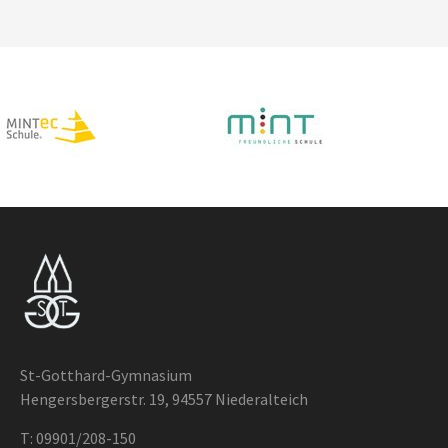
St-Gotthard-Gymnasium
Hengersbergerstr. 19, 94557 Niederalteich
T:
09901/208-150