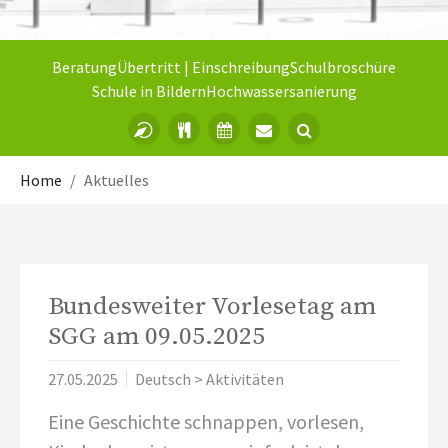
Beratung
Übertritt | Einschreibung
Schulbroschüre
Schule in Bildern
Hochwassersanierung
Sie sind hier:
Home
Aktuelles
Bundesweiter Vorlesetag am
SGG am 09.05.2025
27.05.2025
Deutsch > Aktivitäten
Eine Geschichte schnappen, vorlesen,