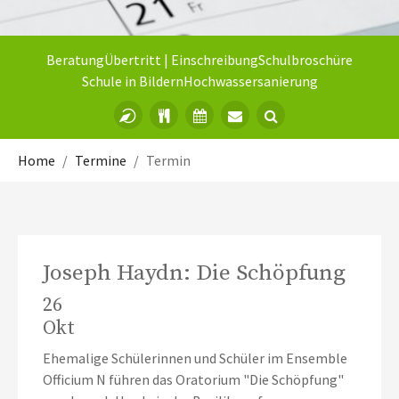
Beratung
Übertritt | Einschreibung
Schulbroschüre
Schule in Bildern
Hochwassersanierung
Sie sind hier:
Home
Termine
Termin
Joseph Haydn: Die Schöpfung
26
Okt
Ehemalige Schülerinnen und Schüler im Ensemble
Officium N führen das Oratorium "Die Schöpfung"