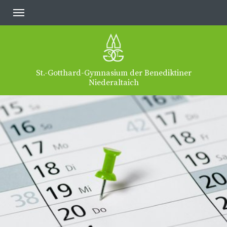
St.-Gotthard-Gymnasium der Benediktiner
Niederaltaich