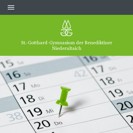
St.-Gotthard-Gymnasium der Benediktiner
Niederaltaich