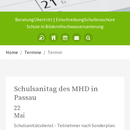
Beratung
Übertritt | Einschreibung
Schulbroschüre
Schule in Bildern
Hochwassersanierung
Sie sind hier:
Home
Termine
Termin
Schulsanitag des MHD in
Passau
22
Mai
Schulsanitätsdienst - Teilnehmer nach Sonderplan.