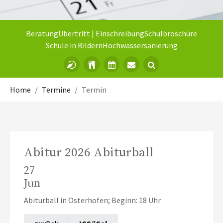
Beratung
Übertritt | Einschreibung
Schulbroschüre
Schule in Bildern
Hochwassersanierung
Sie sind hier:
Home
Termine
Termin
Abitur 2026 Abiturball
27
Jun
Abiturball in Osterhofen; Beginn: 18 Uhr