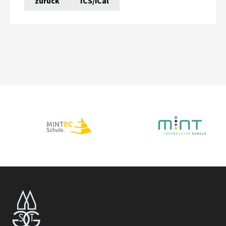
zurück
ICS/iCal