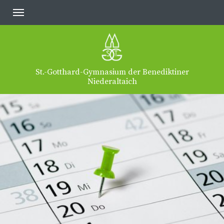
St.-Gotthard-Gymnasium der Benediktiner
Niederaltaich