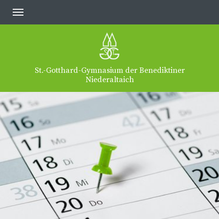
St.-Gotthard-Gymnasium der Benediktiner
Niederaltaich