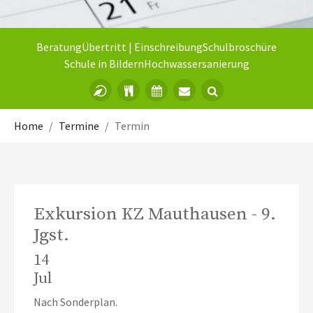
Beratung
Übertritt | Einschreibung
Schulbroschüre
Schule in Bildern
Hochwassersanierung
Sie sind hier:
Home
Termine
Termin
Exkursion KZ Mauthausen - 9.
Jgst.
14
Jul
Nach Sonderplan.