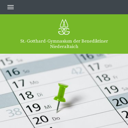
St.-Gotthard-Gymnasium der Benediktiner
Niederaltaich