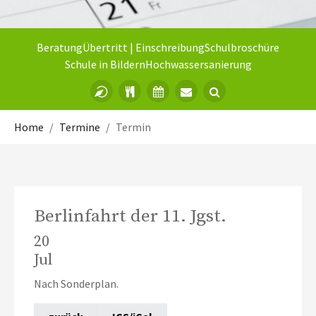
Beratung
Übertritt | Einschreibung
Schulbroschüre
Schule in Bildern
Hochwassersanierung
Sie sind hier:
Home
Termine
Termin
Berlinfahrt der 11. Jgst.
20
Jul
Nach Sonderplan.