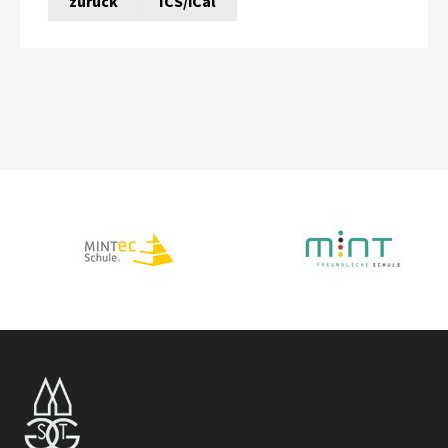
zurück
ICS/iCal