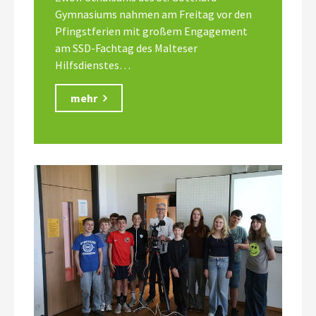
Gymnasiums nahmen am Freitag vor den
Pfingstferien mit großem Engagement
am SSD-Fachtag des Malteser
Hilfsdienstes…
mehr