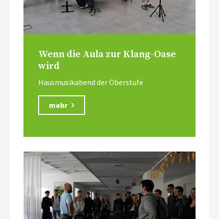
Wenn die Aula zur Klang-Oase
wird
Hausmusikabend der Oberstufe
mehr