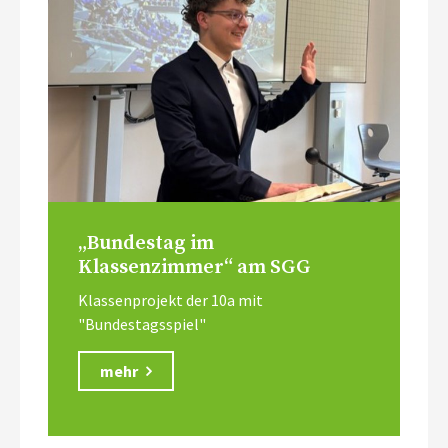
„Bundestag im
Klassenzimmer“ am SGG
Klassenprojekt der 10a mit
"Bundestagsspiel"
mehr