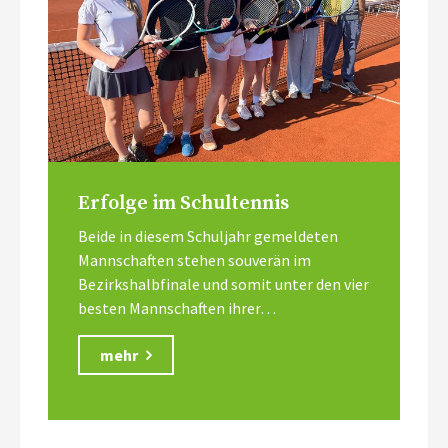
Erfolge im Schultennis
Beide in diesem Schuljahr gemeldeten
Mannschaften stehen souverän im
Bezirkshalbfinale und somit unter den vier
besten Mannschaften ihrer…
mehr