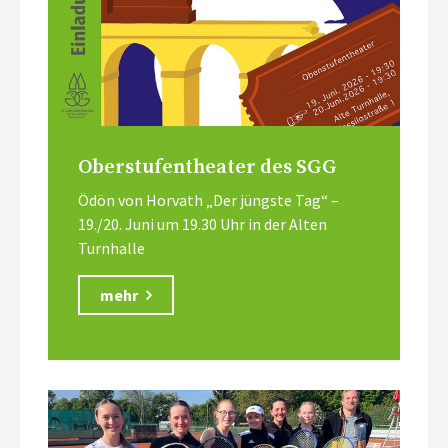
Oberstufentheater des SGG
Ödön von Horvath „Der jüngste Tag“ –
19./20. Juni um 19.30 Uhr in der Alten
Turnhalle
mehr