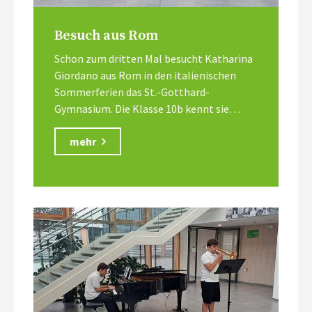
Besuch aus Rom
Schon zum dritten Mal besucht Katharina
Giordano aus Rom in den italienischen
Sommerferien das St.-Gotthard-
Gymnasium. Die Klasse 10b kennt sie…
mehr