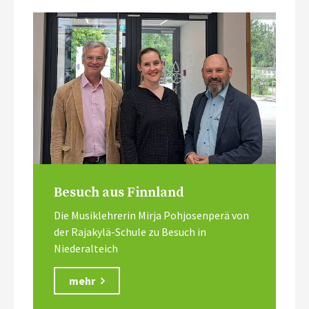
Besuch aus Finnland
Die Musiklehrerin Mirja Pohjosenperä von
der Rajakylä-Schule zu Besuch in
Niederalteich
mehr