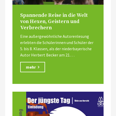
Spannende Reise in die Welt
von Hexen, Geistern und
Verbrechern
Eine außergewöhnliche Autorenlesung
erlebten die Schülerinnen und Schüler der
5. bis 8. Klassen, als der niederbayerische
Autor Herbert Becker am 21.…
mehr