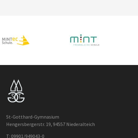
St-Gotthard-Gymnasium
Hengersbergerstr. 19, 94557 Niederalteich
T:
09901/949043-0