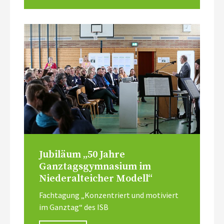
Jubiläum „50 Jahre
Ganztagsgymnasium im
Niederalteicher Modell“
Fachtagung „Konzentriert und motiviert
im Ganztag“ des ISB