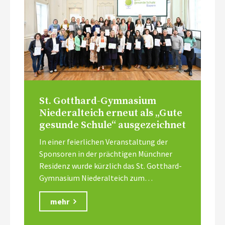
St. Gotthard-Gymnasium
Niederalteich erneut als „Gute
gesunde Schule“ ausgezeichnet
In einer feierlichen Veranstaltung der
Sponsoren in der prächtigen Münchner
Residenz wurde kürzlich das St. Gotthard-
Gymnasium Niederalteich zum…
mehr