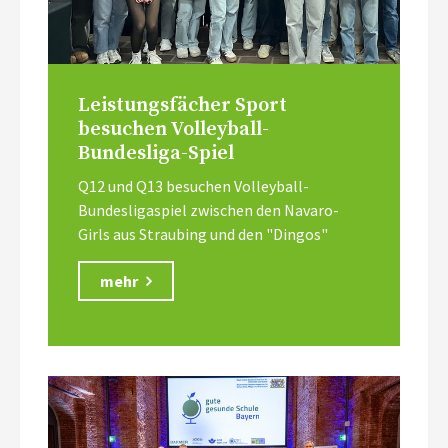
Leistungsfächer Sport
besuchen Volleyball-
Bundesliga-Spiel
Q12 und Q13 besuchen Volleyball-
Bundesligaspiel zwischen den Navaro-
Girls aus Straubing und den "Dingos"
mehr