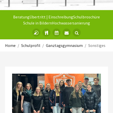
Beratung
Übertritt | Einschreibung
Schulbroschüre
Schule in Bildern
Hochwassersanierung
Sie sind hier:
Home
Schulprofil
Ganztagsgymnasium
Sonstiges