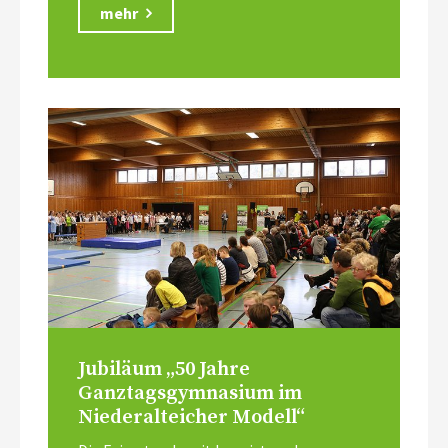
mehr
Jubiläum „50 Jahre
Ganztagsgymnasium im
Niederalteicher Modell“