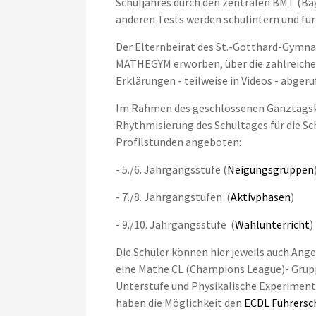
Schuljahres durch den zentralen BMT (Ba
anderen Tests werden schulintern und für 
Der Elternbeirat des St.-Gotthard-Gymnas
MATHEGYM erworben, über die zahlreiche 
Erklärungen - teilweise in Videos - abge
Im Rahmen des geschlossenen Ganztagsk
Rhythmisierung des Schultages für die Sch
Profilstunden angeboten:
- 5./6. Jahrgangsstufe (
Neigungsgruppen
- 7./8. Jahrgangstufen (
Aktivphasen
)
- 9./10. Jahrgangsstufe (
Wahlunterricht
)
Die Schüler können hier jeweils auch Ang
eine Mathe CL (Champions League)- Grupp
Unterstufe und Physikalische Experimente 
haben die Möglichkeit den
ECDL Führersch