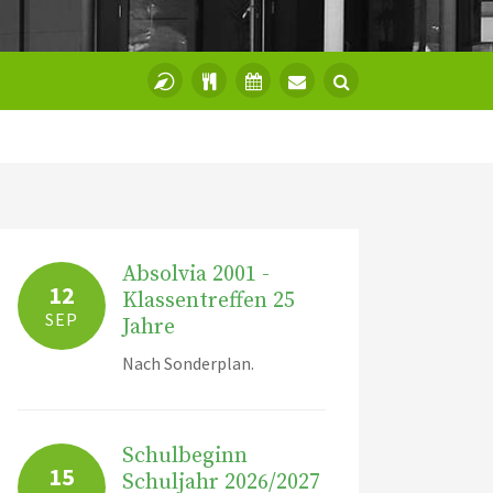
Absolvia 2001 -
12
Klassentreffen 25
SEP
Jahre
Nach Sonderplan.
Schulbeginn
15
Schuljahr 2026/2027