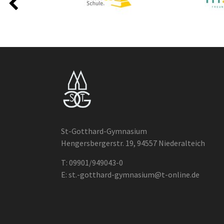
St-Gotthard-Gymnasium
Hengersbergerstr. 19, 94557 Niederalteich
T:
09901/949043-0
E:
st.-gotthard-gymnasium@t-online.de