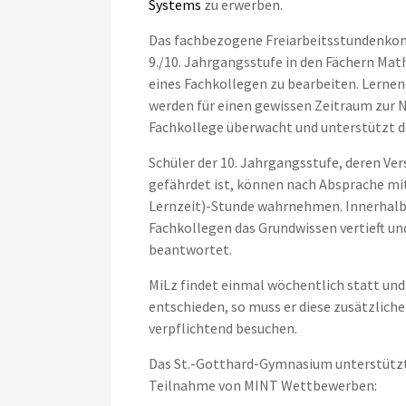
Systems
zu erwerben.
Das fachbezogene Freiarbeitsstundenkon
9./10. Jahrgangsstufe in den Fächern Ma
eines Fachkollegen zu bearbeiten. Lernen
werden für einen gewissen Zeitraum zur Nu
Fachkollege überwacht und unterstützt d
Schüler der 10. Jahrgangsstufe, deren Ver
gefährdet ist, können nach Absprache mit 
Lernzeit)-Stunde wahrnehmen. Innerhalb 
Fachkollegen das Grundwissen vertieft un
beantwortet.
MiLz findet einmal wöchentlich statt und i
entschieden, so muss er diese zusätzlic
verpflichtend besuchen.
Das St.-Gotthard-Gymnasium unterstützt 
Teilnahme von MINT Wettbewerben: