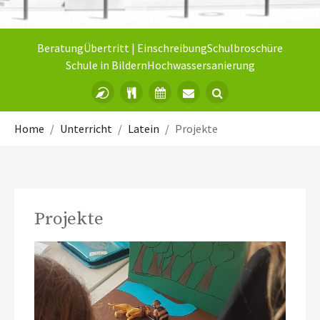
Beratung
Übertritt | Einschreibung
Schulbroschüre
Schule in Bildern
Hochwassersanierung
Sie sind hier:
Home
Unterricht
Latein
Projekte
Projekte