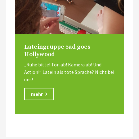
Lateingruppe 5ad goes
Hollywood
„Ruhe bitte! Ton ab! Kamera ab! Und
Action!“ Latein als tote Sprache? Nicht bei
uns!
mehr