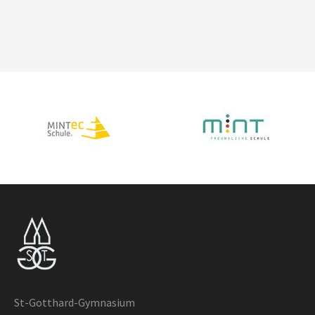
St-Gotthard-Gymnasium