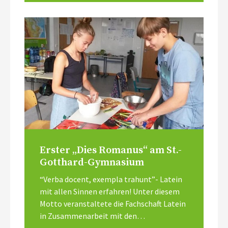
Erster „Dies Romanus“ am St.-
Gotthard-Gymnasium
“Verba docent, exempla trahunt”- Latein
mit allen Sinnen erfahren! Unter diesem
Motto veranstaltete die Fachschaft Latein
in Zusammenarbeit mit den…