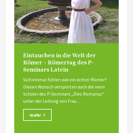
Eintauchen in die Welt der
Römer – Römertag des P-
Seminars Latein
Sich einmal fühlen wie ein echter Römer?
Diesen Wunsch verspürten auch die neun
Schüler des P-Seminars „Dies Romanus“
unter der Leitung von Frau…
mehr