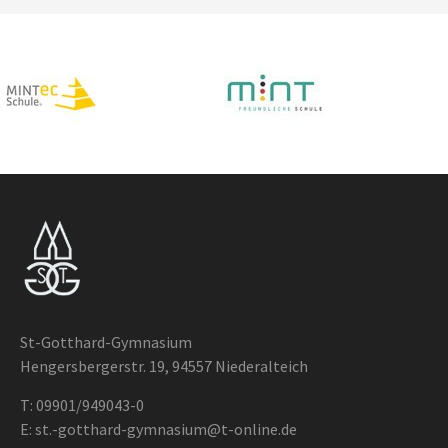
St-Gotthard-Gymnasium
Hengersbergerstr. 19, 94557 Niederalteich
T:
09901/949043-0
E:
st.-gotthard-gymnasium@t-online.de