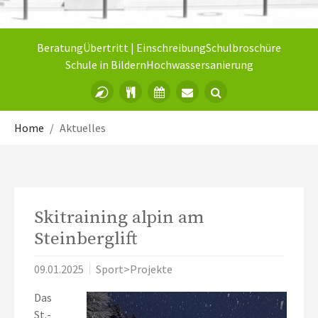
Beratung
Übertritt | Einschreibung
Schulbroschüre
Schule in Bildern
Hochwassersanierung
Sie sind hier:
Home
Aktuelles
Skitraining alpin am
Steinberglift
09.01.2025
Sport>Projekte
Das
St.-