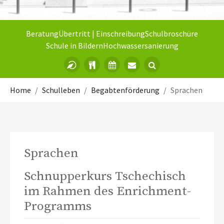
Beratung
Übertritt | Einschreibung
Schulbroschüre
Schule in Bildern
Hochwassersanierung
Sie sind hier:
Home
Schulleben
Begabtenförderung
Sprachen
Sprachen
Schnupperkurs Tschechisch
im Rahmen des Enrichment-
Programms