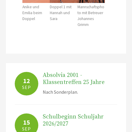
Anike und
Doppel 1 mit
Mannschaftspho
Emilia beim
Hannah und
to mit Betreuer
Doppel
Sara
Johannes
Grimm
Absolvia 2001 -
12
Klassentreffen 25 Jahre
SEP
Nach Sonderplan.
Schulbeginn Schuljahr
15
2026/2027
SEP