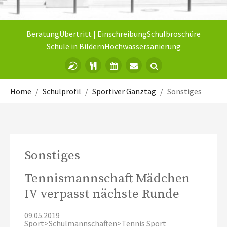
Beratung
Übertritt | Einschreibung
Schulbroschüre
Schule in Bildern
Hochwassersanierung
Sie sind hier:
Home
Schulprofil
Sportiver Ganztag
Sonstiges
Sonstiges
Tennismannschaft Mädchen
IV verpasst nächste Runde
09.05.2019
Sport>Schulmannschaften>Tennis Sport