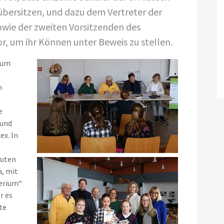
übersitzen, und dazu dem Vertreter der
owie der zweiten Vorsitzenden des
or, um ihr Können unter Beweis zu stellen.
 um
m
e
 und
ex. In
nuten
a, mit
terium“
r es
te