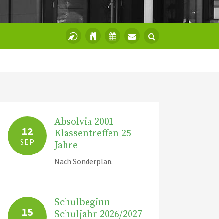
Absolvia 2001 -
12
Klassentreffen 25
SEP
Jahre
Nach Sonderplan.
Schulbeginn
15
Schuljahr 2026/2027