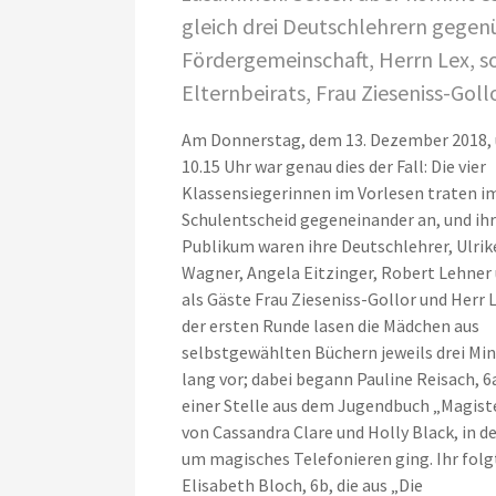
gleich drei Deutschlehrern gegen
Fördergemeinschaft, Herrn Lex, s
Elternbeirats, Frau Zieseniss-Goll
Am Donnerstag, dem 13. Dezember 2018,
10.15 Uhr war genau dies der Fall: Die vier
Klassensiegerinnen im Vorlesen traten i
Schulentscheid gegeneinander an, und ihr
Publikum waren ihre Deutschlehrer, Ulrik
Wagner, Angela Eitzinger, Robert Lehner
als Gäste Frau Zieseniss-Gollor und Herr L
der ersten Runde lasen die Mädchen aus
selbstgewählten Büchern jeweils drei Mi
lang vor; dabei begann Pauline Reisach, 6
einer Stelle aus dem Jugendbuch „Magis
von Cassandra Clare und Holly Black, in de
um magisches Telefonieren ging. Ihr folg
Elisabeth Bloch, 6b, die aus „Die