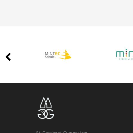
St-Gotthard-Gymnasium