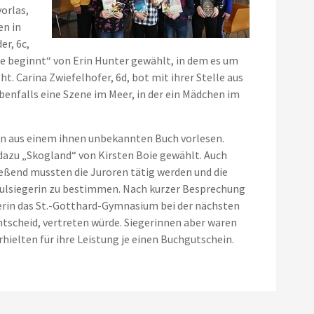
orlas,
en in
er, 6c,
he beginnt“ von Erin Hunter gewählt, in dem es um
t. Carina Zwiefelhofer, 6d, bot mit ihrer Stelle aus
enfalls eine Szene im Meer, in der ein Mädchen im
n aus einem ihnen unbekannten Buch vorlesen.
 dazu „Skogland“ von Kirsten Boie gewählt. Auch
ießend mussten die Juroren tätig werden und die
chulsiegerin zu bestimmen. Nach kurzer Besprechung
egerin das St.-Gotthard-Gymnasium bei der nächsten
tscheid, vertreten würde. Siegerinnen aber waren
erhielten für ihre Leistung je einen Buchgutschein.