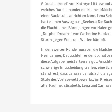
Glücksbäckerei“ von Kathryn Littlewood v
welches Durcheinander ein kleines Mädch
einer Backstube anrichten kann. Lena Seid
hatte einen Auszug aus „Seekers: Die Suc
die Flucht eines Bärenjungen vor Haien geh
„Dolphin Dreams“ von Catherine Hapka eb
Sturm gegen Wind und Wellen kämpft.
In der zweiten Runde mussten die Mädche
Herr Lehner, Deutschlehrer der 6b, hatte
diese Aufgabe meisterten sie gut. Anschl
schwierige Entscheidung treffen, eine S
stand fest, dass Lena Seider als Schulsi
Stufe des Vorlesewettbewerbs, im Kreisen
alle: Pauline, Elisabeth, Lena und Carina 