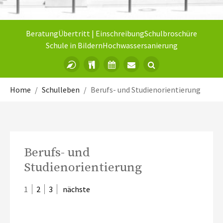
Beratung
Übertritt | Einschreibung
Schulbroschüre
Schule in Bildern
Hochwassersanierung
Sie sind hier:
Home
Schulleben
Berufs- und Studienorientierung
Berufs- und
Studienorientierung
1
2
3
nächste