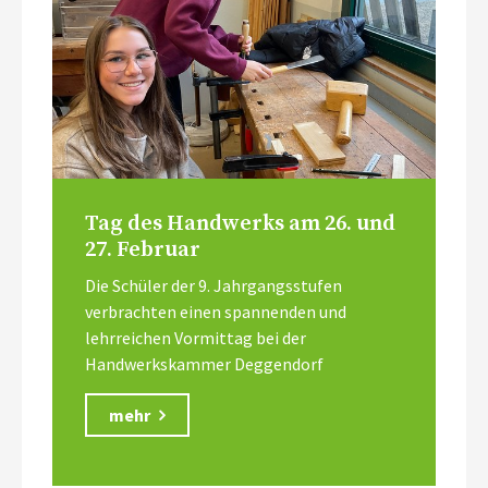
Tag des Handwerks am 26. und
27. Februar
Die Schüler der 9. Jahrgangsstufen
verbrachten einen spannenden und
lehrreichen Vormittag bei der
Handwerkskammer Deggendorf
mehr