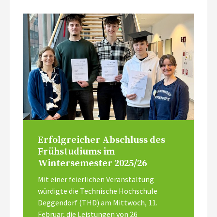
Erfolgreicher Abschluss des
Frühstudiums im
Wintersemester 2025/26
Mit einer feierlichen Veranstaltung
würdigte die Technische Hochschule
Deggendorf (THD) am Mittwoch, 11.
Februar, die Leistungen von 26