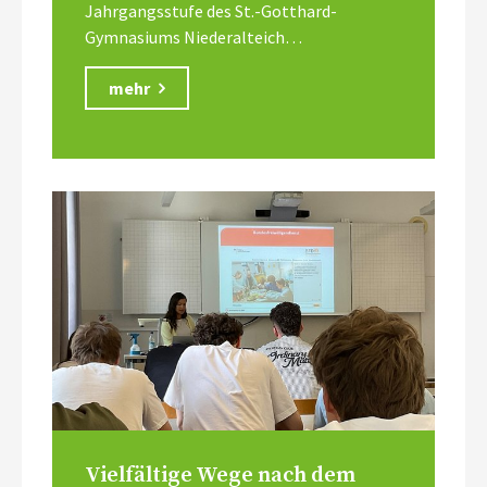
Jahrgangsstufe des St.-Gotthard-
Gymnasiums Niederalteich…
mehr
Vielfältige Wege nach dem